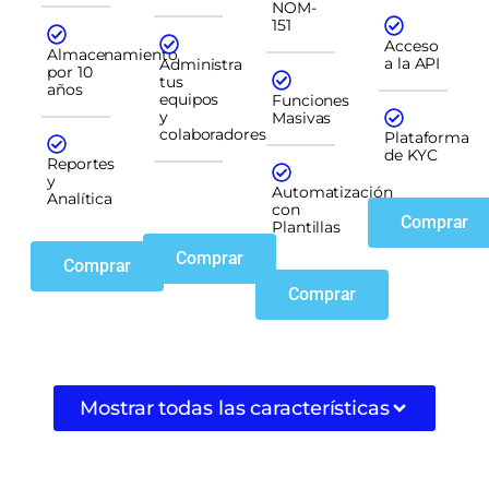
NOM-
151
Acceso
Almacenamiento
a la API
Administra
por 10
tus
años
equipos
Funciones
y
Masivas
colaboradores
Plataforma
de KYC
Reportes
y
Automatización
Analítica
con
Comprar
Plantillas
Comprar
Comprar
Comprar
Mostrar todas las características