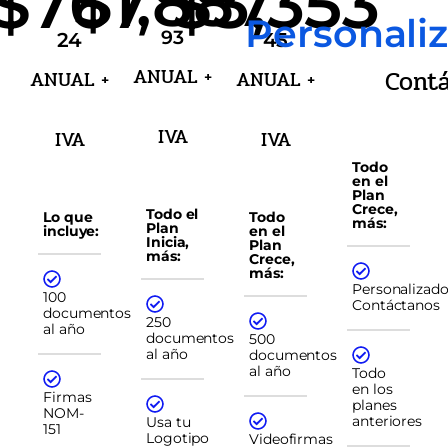
$767
$1,887
$3,353
Personali
93
24
45
ANUAL +
Cont
ANUAL +
ANUAL +
IVA
IVA
IVA
Todo
en el
Plan
Crece,
Todo el
Lo que
Todo
más:
Plan
incluye:
en el
Inicia,
Plan
más:
Crece,
más:
Personalizado
100
Contáctanos
documentos
250
al año
documentos
500
al año
documentos
al año
Todo
en los
Firmas
planes
NOM-
anteriores
Usa tu
151
Logotipo
Videofirmas